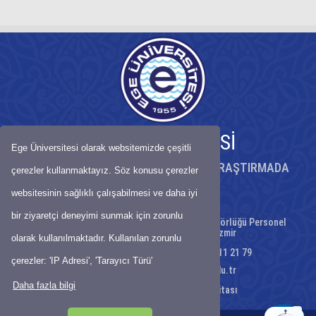
EGE ÜNİVERSİTESİ
Ege Üniversitesi olarak websitemizde çeşitli
KÖKLÜ BİRİKİMİYLE BİLİMDE ÖNCÜ, ARAŞTIRMADA
çerezler kullanmaktayız. Söz konusu çerezler
GÜÇLÜ ÜNİVERSİTE
websitesinin sağlıklı çalışabilmesi ve daha iyi
bir ziyaretçi deneyimi sunmak için zorunlu
Gençlik Caddesi No:12 Ege Üniversitesi Rektörlüğü Personel
Daire Başkanlığı, 35040 Bornova/İzmir
olarak kullanılmaktadır. Kullanılan zorunlu
Telefon : 0 232 311 21 55 – 0 232 311 21 79
çerezler: 'IP Adresi', 'Tarayıcı Türü'
E-Posta:
egitimbirimi@mail.ege.edu.tr
Daha fazla bilgi
Ulaşım Haritası
-
Site Haritası